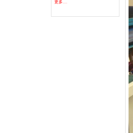
更多....