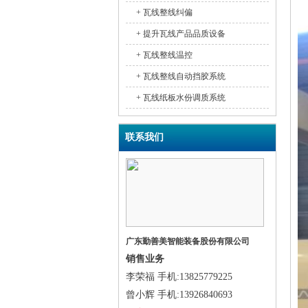
+ 瓦线整线纠偏
+ 提升瓦线产品品质设备
+ 瓦线整线温控
+ 瓦线整线自动挡胶系统
+ 瓦线纸板水份调质系统
联系我们
广东勤善美智能装备股份有限公司
销售业务
李荣福
手机
:13825779225
曾小辉
手机
:13926840693