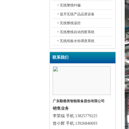
+ 瓦线整线纠偏
+ 提升瓦线产品品质设备
+ 瓦线整线温控
+ 瓦线整线自动挡胶系统
+ 瓦线纸板水份调质系统
联系我们
广东勤善美智能装备股份有限公司
销售业务
李荣福
手机
:13825779225
曾小辉
手机
:13926840693