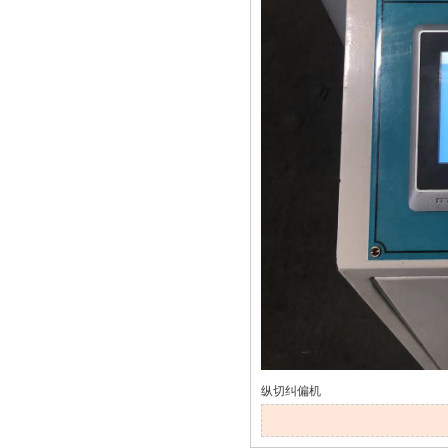
纵切纠偏机