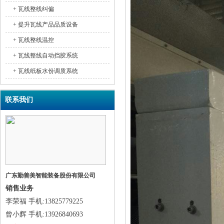
+ 瓦线整线纠偏
+ 提升瓦线产品品质设备
+ 瓦线整线温控
+ 瓦线整线自动挡胶系统
+ 瓦线纸板水份调质系统
联系我们
广东勤善美智能装备股份有限公司
销售业务
李荣福
手机
:13825779225
曾小辉
手机
:13926840693