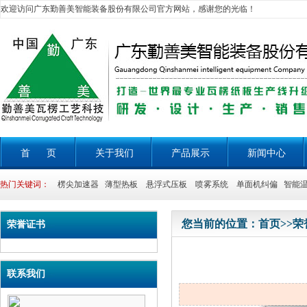
欢迎访问广东勤善美智能装备股份有限公司官方网站，感谢您的光临！
首 页
关于我们
产品展示
新闻中心
热门关键词：
楞尖加速器 薄型热板 悬浮式压板 喷雾系统 单面机纠偏 智能温
您当前的位置：
首页
>>
荣
荣誉证书
联系我们