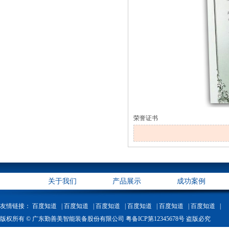
荣誉证书
关于我们
产品展示
成功案例
友情链接：
百度知道 |
百度知道 |
百度知道 |
百度知道 |
百度知道 |
百度知道 |
版权所有 © 广东勤善美智能装备股份有限公司 粤备ICP第12345678号 盗版必究