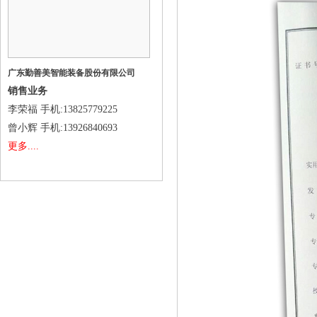
广东勤善美智能装备股份有限公司
销售业务
李荣福
手机
:13825779225
曾小辉
手机
:13926840693
更多....