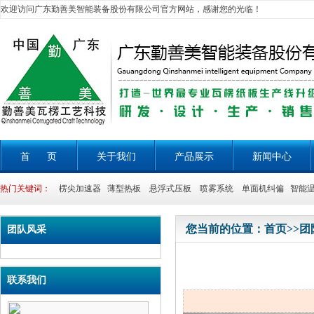
欢迎访问广东勤善美智能装备股份有限公司官方网站，感谢您的光临！
首 页
关于我们
产品展示
新闻中心
热门关键词：
楞尖加速器 薄型热板 悬浮式压板 喷雾系统 单面机纠偏 智能温
您当前的位置：
首页
>>
团
团队风采
联系我们