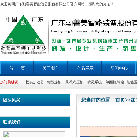
欢迎访问广东勤善美智能装备股份有限公司官方网站，感谢您的光临！
首 页
关于我们
产品展示
新闻中心
热门关键词：
楞尖加速器 薄型热板 悬浮式压板 喷雾系统 单面机纠偏 智能温
您当前的位置：
首页
>>
团
团队风采
联系我们